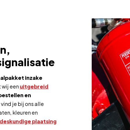
n,
ignalisatie
alpakket inzake
t wij een
uitgebreid
estellen en
vind je bij ons alle
aten, kleuren en
deskundige plaatsing