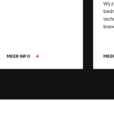
Wij 
bedri
tech
bran
MEER INFO
MEE