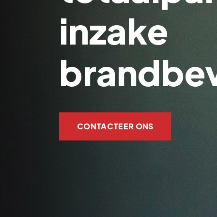
inzake
brandbev
CONTACTEER ONS