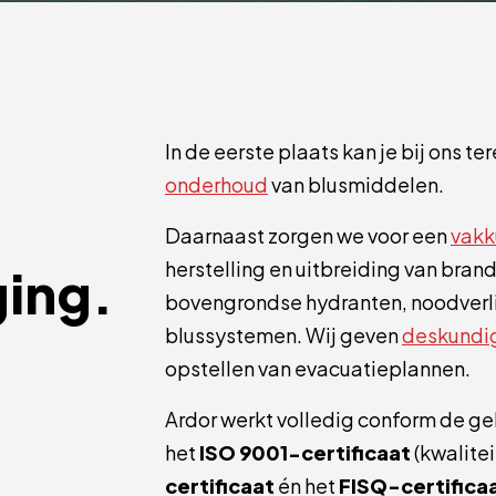
In de eerste plaats kan je bij ons te
onderhoud
van blusmiddelen.
Daarnaast zorgen we voor een
vakk
herstelling en uitbreiding van bra
ging.
bovengrondse hydranten, noodverl
blussystemen. Wij geven
deskundig
opstellen van evacuatieplannen.
Ardor werkt volledig conform de g
het
ISO 9001-certificaat
(kwalite
certificaat
én het
FISQ-certifica