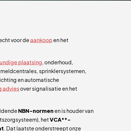
recht voor de
aankoop
en het
undige plaatsing
, onderhoud,
ndmeldcentrales, sprinklersystemen,
ichting en automatische
 advies
over signalisatie en het
eldende
NBN-normen
en is houder van
itszorgsysteem), het
VCA**-
at
. Dat laatste onderstreept onze