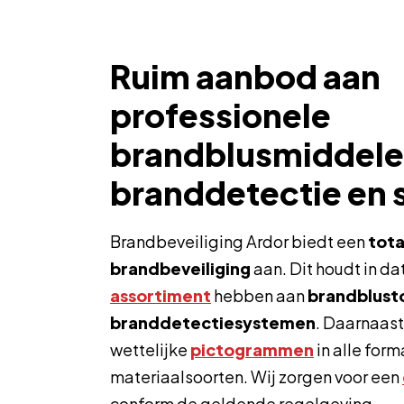
Ruim aanbod aan
professionele
brandblusmiddele
branddetectie en s
Brandbeveiliging Ardor biedt een
tota
brandbeveiliging
aan. Dit houdt in da
assortiment
hebben aan
brandblusto
branddetectiesystemen
. Daarnaast 
wettelijke
pictogrammen
in alle form
materiaalsoorten. Wij zorgen voor een
conform de geldende regelgeving.