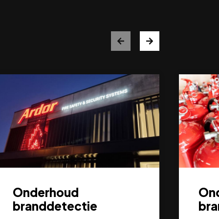
Onderhoud
On
branddetectie
bra