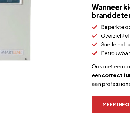
Wanneer ki
branddete
Beperkte op
Overzichtel
Snelle en bu
Betrouwbar
Ook met een co
een
correct f
een profession
MEER INFO