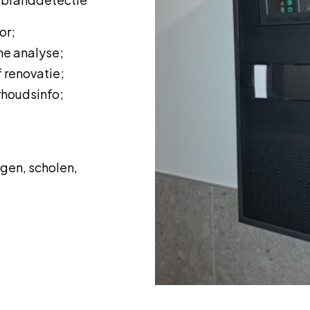
or;
me analyse;
f renovatie;
rhoudsinfo;
ngen, scholen,