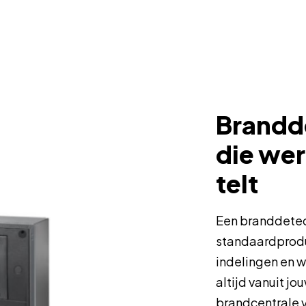
Brandde
die wer
telt
Een branddetect
standaardproduc
indelingen en w
altijd vanuit jo
brandcentrale 