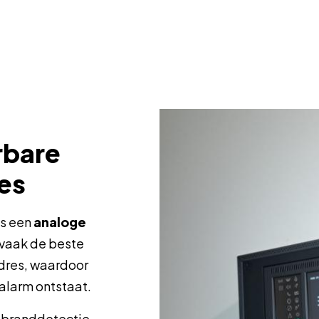
rbare
es
is een
analoge
vaak de beste
adres, waardoor
alarm ontstaat.
 branddetectie