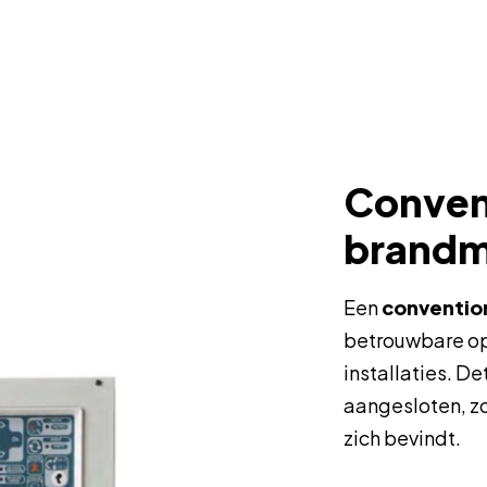
Conven
brandm
Een
conventio
betrouwbare op
installaties. D
aangesloten, zo
zich bevindt.