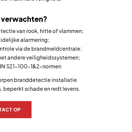
e verwachten?
tectie van rook, hitte of vlammen;
uidelijke alarmering;
ntrole via de brandmeldcentrale;
met andere veiligheidssystemen;
BN S21-100-1&2-normen
rpen branddetectie installatie
, beperkt schade en redt levens.
TACT OP