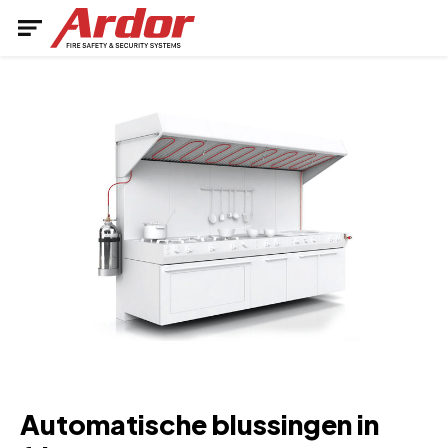
Naar inhoud
Automatische blussingen in